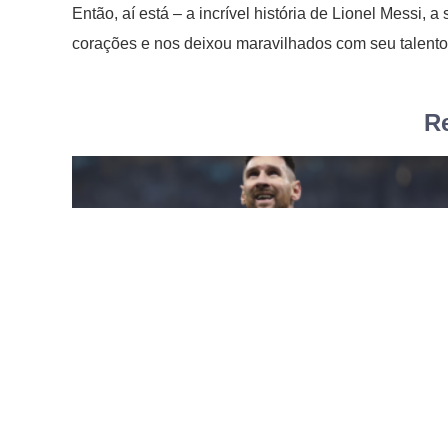
Então, aí está – a incrível história de Lionel Messi,
corações e nos deixou maravilhados com seu talento
Re
Os 5 principais fatos inesperados sobre
Lionel Messi
Lionel Messi é um lendário jogador de futebol argent
considerado um dos melhores jogadores da história.
joga pelo clube catalão Barcelona e pe