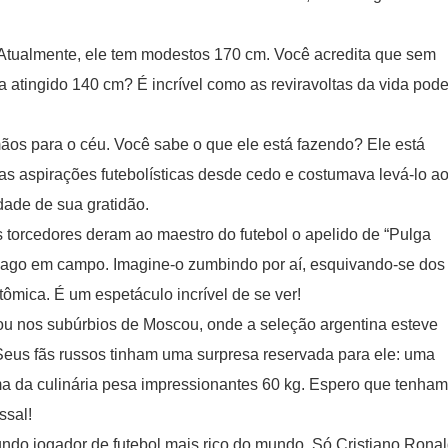
 Atualmente, ele tem modestos 170 cm. Você acredita que sem
ia atingido 140 cm? É incrível como as reviravoltas da vida pod
ãos para o céu. Você sabe o que ele está fazendo? Ele está
as aspirações futebolísticas desde cedo e costumava levá-lo a
dade de sua gratidão.
s torcedores deram ao maestro do futebol o apelido de “Pulga
mpago em campo. Imagine-o zumbindo por aí, esquivando-se dos
mica. É um espetáculo incrível de se ver!
ou nos subúrbios de Moscou, onde a seleção argentina esteve
eus fãs russos tinham uma surpresa reservada para ele: uma
ma da culinária pesa impressionantes 60 kg. Espero que tenham
ssal!
ndo jogador de futebol mais rico do mundo. Só Cristiano Rona