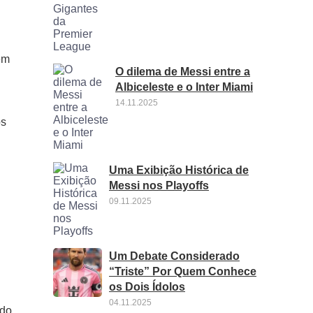
em
O dilema de Messi entre a
Albiceleste e o Inter Miami
14.11.2025
os
Uma Exibição Histórica de
Messi nos Playoffs
09.11.2025
Um Debate Considerado
“Triste” Por Quem Conhece
os Dois Ídolos
04.11.2025
ldo