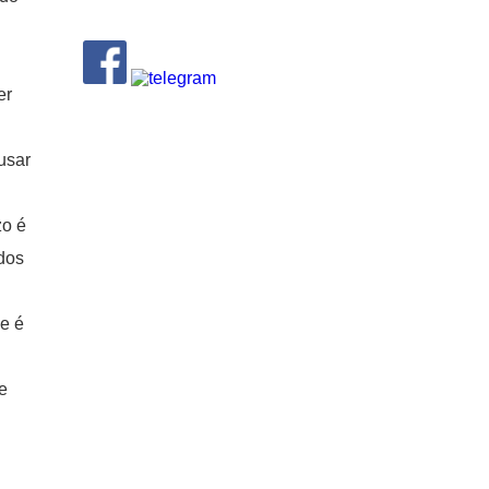
er
usar
zo é
dos
e é
e