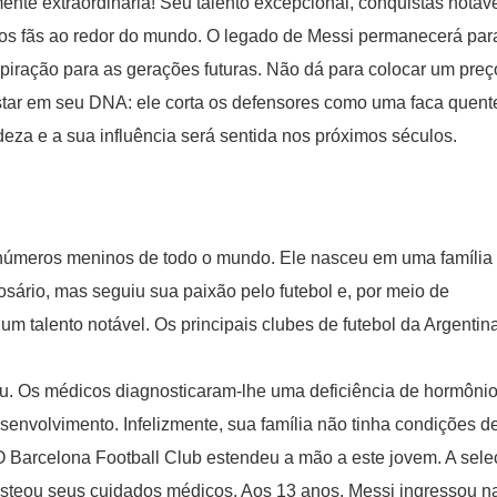
ente extraordinária! Seu talento excepcional, conquistas notávei
os fãs ao redor do mundo. O legado de Messi permanecerá par
spiração para as gerações futuras. Não dá para colocar um preç
estar em seu DNA: ele corta os defensores como uma faca quent
eza e a sua influência será sentida nos próximos séculos.
 inúmeros meninos de todo o mundo. Ele nasceu em uma família
sário, mas seguiu sua paixão pelo futebol e, por meio de
m talento notável. Os principais clubes de futebol da Argentin
u. Os médicos diagnosticaram-lhe uma deficiência de hormôni
envolvimento. Infelizmente, sua família não tinha condições d
O Barcelona Football Club estendeu a mão a este jovem. A sel
usteou seus cuidados médicos. Aos 13 anos, Messi ingressou n