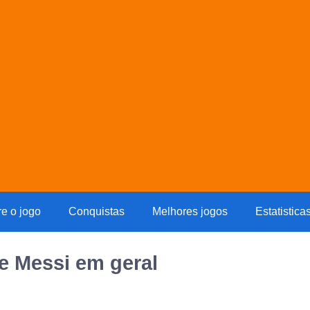
re o jogo
Conquistas
Melhores jogos
Estatistica
re Messi em geral