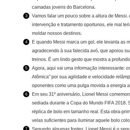
camadas jovens do Barcelona.
Vamos falar um pouco sobre a altura de Messi.
intervenção e tratamento oportunos, ele mal ter
moldar nossos destinos.
E quando Messi marca um gol, ele levanta as m
agradecendo à sua falecida avó, que apoiou su
treinos. É um lindo gesto que mostra a profundi
Agora, aqui vai uma informação interessante: o
Atômica” por sua agilidade e velocidade relâ
oponentes como uma pulga movida a energia atô
Em seu 31º aniversário, Lionel Messi comemor
sediada durante a Copa do Mundo FIFA 2018. S
réplica de bolo em tamanho real. Esta obra-pri
velas suficientes para iluminar aquele bolo colo
Segundo algumas fontes, Lionel Messi é o segu