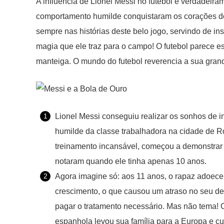
A influência de Lionel Messi no futebol é verdadeiram
comportamento humilde conquistaram os corações d
sempre nas histórias deste belo jogo, servindo de in
magia que ele traz para o campo! O futebol parece 
manteiga. O mundo do futebol reverencia a sua grand
Lionel Messi conseguiu realizar os sonhos de
humilde da classe trabalhadora na cidade de Ro
treinamento incansável, começou a demonstrar u
notaram quando ele tinha apenas 10 anos.
Agora imagine só: aos 11 anos, o rapaz adoece
crescimento, o que causou um atraso no seu des
pagar o tratamento necessário. Mas não tema! 
espanhola levou sua família para a Europa e c