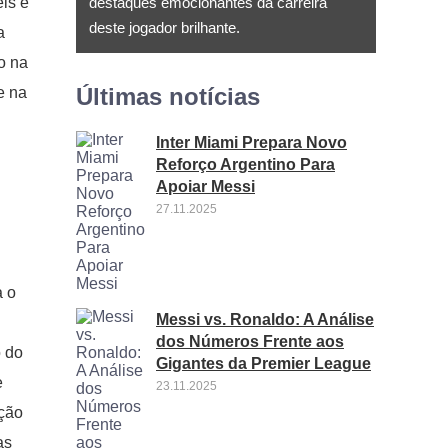
s ​​e
destaques emocionantes da carreira
deste jogador brilhante.
a
o na
Últimas notícias
e na
Inter Miami Prepara Novo
Reforço Argentino Para
Apoiar Messi
27.11.2025
a o
Messi vs. Ronaldo: A Análise
dos Números Frente aos
o do
Gigantes da Premier League
e
23.11.2025
eção
as