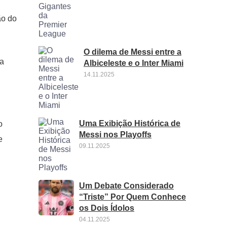
ão do
O dilema de Messi entre a
na
Albiceleste e o Inter Miami
14.11.2025
Uma Exibição Histórica de
o
Messi nos Playoffs
e
09.11.2025
Um Debate Considerado
“Triste” Por Quem Conhece
os Dois Ídolos
04.11.2025