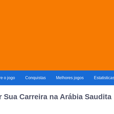
re o jogo
Conquistas
Melhores jogos
Estatistica
r Sua Carreira na Arábia Saudita