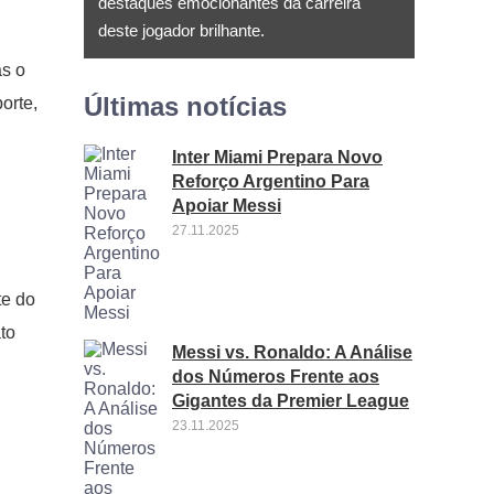
destaques emocionantes da carreira
deste jogador brilhante.
as o
Últimas notícias
orte,
Inter Miami Prepara Novo
Reforço Argentino Para
Apoiar Messi
27.11.2025
te do
to
Messi vs. Ronaldo: A Análise
dos Números Frente aos
Gigantes da Premier League
23.11.2025