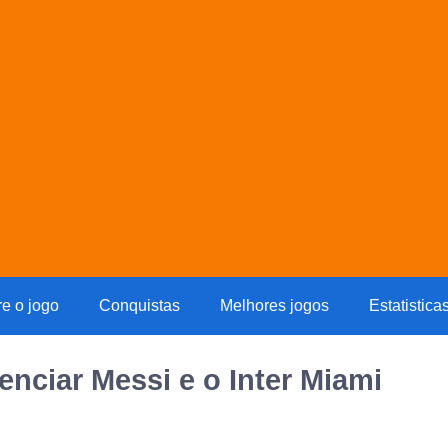
re o jogo
Conquistas
Melhores jogos
Estatistica
enciar Messi e o Inter Miami