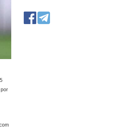
15
 por
 com