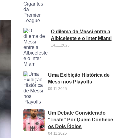
O dilema de Messi entre a
Albiceleste e o Inter Miami
14.11.2025
Uma Exibição Histórica de
Messi nos Playoffs
09.11.2025
Um Debate Considerado
“Triste” Por Quem Conhece
os Dois Ídolos
04.11.2025