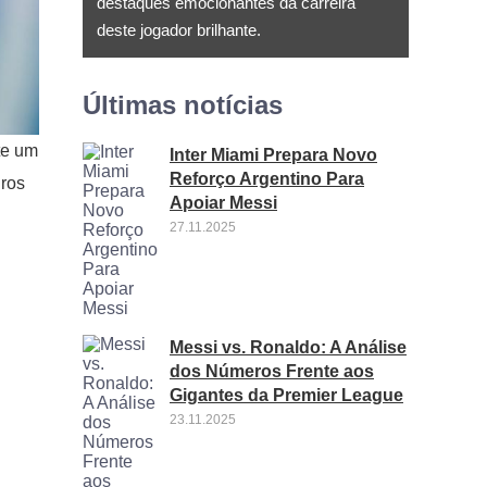
destaques emocionantes da carreira
deste jogador brilhante.
Últimas notícias
te um
Inter Miami Prepara Novo
Reforço Argentino Para
iros
Apoiar Messi
27.11.2025
Messi vs. Ronaldo: A Análise
dos Números Frente aos
Gigantes da Premier League
23.11.2025